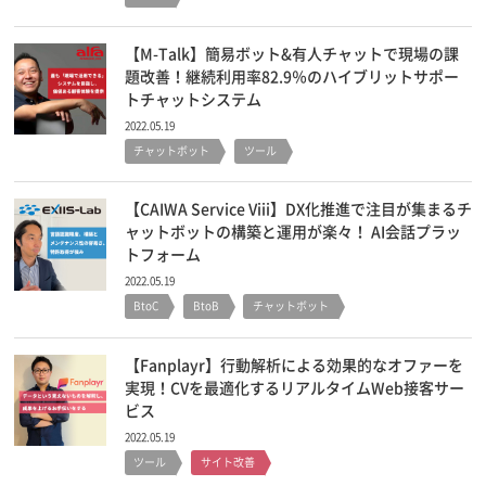
【M-Talk】簡易ボット&有人チャットで現場の課
題改善！継続利用率82.9％のハイブリットサポー
トチャットシステム
2022.05.19
チャットボット
ツール
【CAIWA Service Viii】DX化推進で注目が集まるチ
ャットボットの構築と運用が楽々！ AI会話プラッ
トフォーム
2022.05.19
BtoC
BtoB
チャットボット
【Fanplayr】行動解析による効果的なオファーを
実現！CVを最適化するリアルタイムWeb接客サー
ビス
2022.05.19
ツール
サイト改善