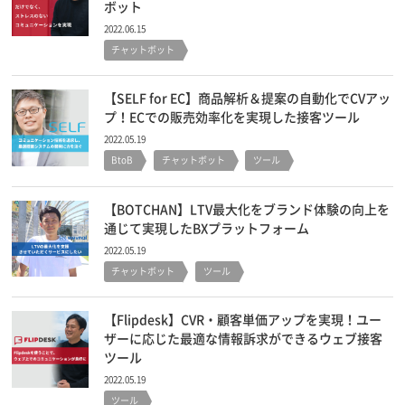
ボット
2022.06.15
チャットボット
【SELF for EC】商品解析＆提案の自動化でCVアッ
プ！ECでの販売効率化を実現した接客ツール
2022.05.19
BtoB
チャットボット
ツール
【BOTCHAN】LTV最大化をブランド体験の向上を
通じて実現したBXプラットフォーム
2022.05.19
チャットボット
ツール
【Flipdesk】CVR・顧客単価アップを実現！ユー
ザーに応じた最適な情報訴求ができるウェブ接客
ツール
2022.05.19
ツール