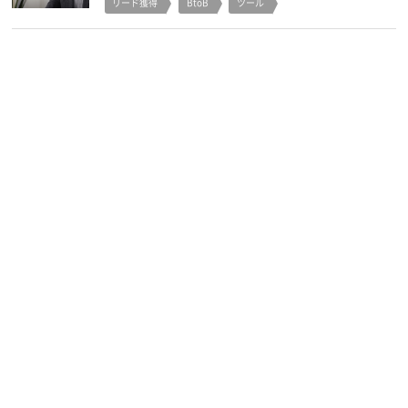
リード獲得
BtoB
ツール