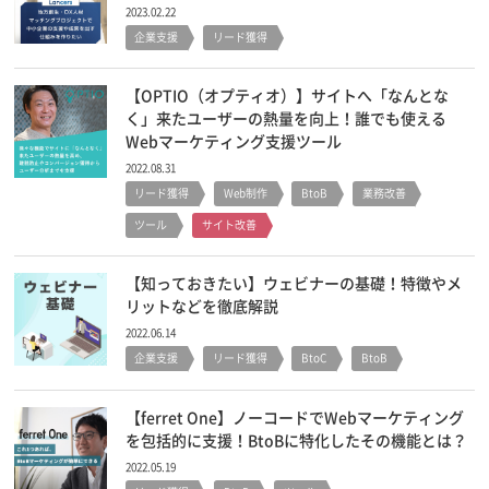
2023.02.22
企業支援
リード獲得
【OPTIO（オプティオ）】サイトへ「なんとな
く」来たユーザーの熱量を向上！誰でも使える
Webマーケティング支援ツール
2022.08.31
リード獲得
Web制作
BtoB
業務改善
ツール
サイト改善
【知っておきたい】ウェビナーの基礎！特徴やメ
リットなどを徹底解説
2022.06.14
企業支援
リード獲得
BtoC
BtoB
【ferret One】ノーコードでWebマーケティング
を包括的に支援！BtoBに特化したその機能とは？
2022.05.19