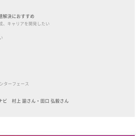
題解決におすすめ
成、キャリアを開発したい
い
インターフェース
ビ 村上 諭さん・田口 弘毅さん